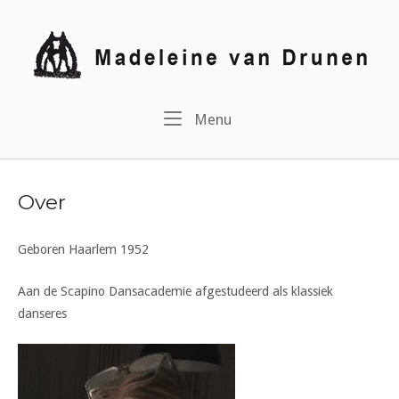
Ga
naar
Home
de
inhoud
Menu
Menu
Over
Geboren Haarlem 1952
Aan de Scapino Dansacademie afgestudeerd als klassiek
danseres