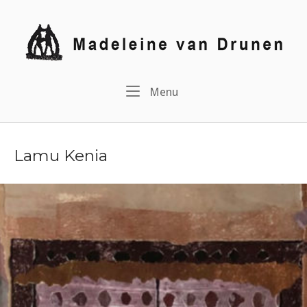
Ga
naar
Home
de
inhoud
Menu
Menu
Lamu Kenia